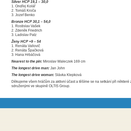
Silver HCP 19,1 – 30,0
1. Ondřej Kolář
2. Tomáš Kroča
3. Jozef Benko
Bronze HCP 30,1 – 54,0
1. Rostislav Vašek
2. Zdeněk Friedrich
3. Ladislav Patz
Ženy HCP +9 – 54
1. Renáta Vallovič
2. Renáta Špačková
3. Hana Hrbáčová
Nearest to the pin:
Miroslav Waleczek 169 cm
The longest drive man:
Jan John
The longest drive woman:
Slávka Klepková
Děkujeme všem hráčům za aktivní účast a těšíme se na setkání při některé 
sdruženými ve skupině OLTIS Group.