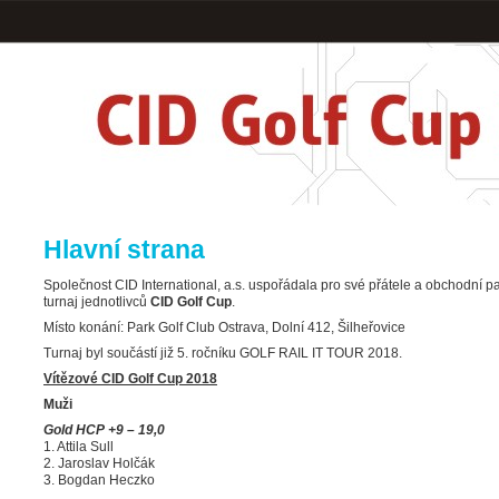
Hlavní strana
Společnost CID International, a.s. uspořádala pro své přátele a obchodní pa
turnaj jednotlivců
CID Golf Cup
.
Místo konání: Park Golf Club Ostrava, Dolní 412, Šilheřovice
Turnaj byl součástí již 5. ročníku GOLF RAIL IT TOUR 2018.
Vítězové CID Golf Cup 2018
Muži
Gold HCP +9 – 19,0
1. Attila Sull
2. Jaroslav Holčák
3. Bogdan Heczko