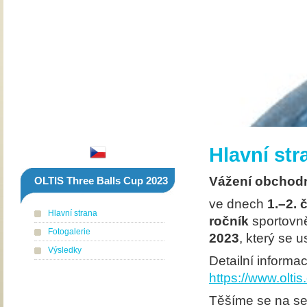
Hlavní str
Vážení obchodní
OLTIS Three Balls Cup 2023
ve dnech
1.–2.
Hlavní strana
ročník
sportovn
Fotogalerie
2023
, který se 
Výsledky
Detailní informa
https://www.oltis
Těšíme se na s