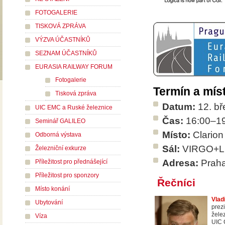
FOTOGALERIE
TISKOVÁ ZPRÁVA
VÝZVA ÚČASTNÍKŮ
SEZNAM ÚČASTNÍKŮ
EURASIA RAILWAY FORUM
Fotogalerie
Termín a mís
Tisková zpráva
Datum:
12. bř
UIC EMC a Ruské železnice
Čas:
16:00–1
Seminář GALILEO
Místo:
Clarion
Odborná výstava
Sál:
VIRGO+
Železniční exkurze
Adresa:
Praha
Příležitost pro přednášející
Příležitost pro sponzory
Řečníci
Místo konání
Vlad
Ubytování
prez
žele
Víza
UIC 