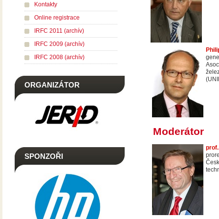
Kontakty
Online registrace
IRFC 2011 (archív)
IRFC 2009 (archív)
Phil
IRFC 2008 (archív)
gener
Asoc
žele
(UNI
ORGANIZÁTOR
Moderátor
prof
pror
SPONZOŘI
Česk
tech