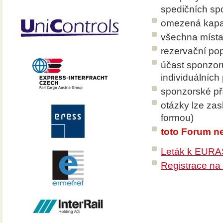
spedičních spo
omezená kapac
všechna místa
rezervační pop
účast sponzor
individuálníc
sponzorské příl
otázky lze za
formou)
toto Forum ne
Leták k EURA
Registrace n