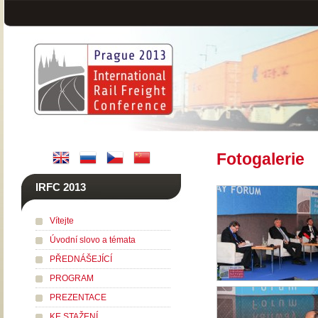
Fotogalerie
IRFC 2013
Vítejte
Úvodní slovo a témata
PŘEDNÁŠEJÍCÍ
PROGRAM
PREZENTACE
KE STAŽENÍ